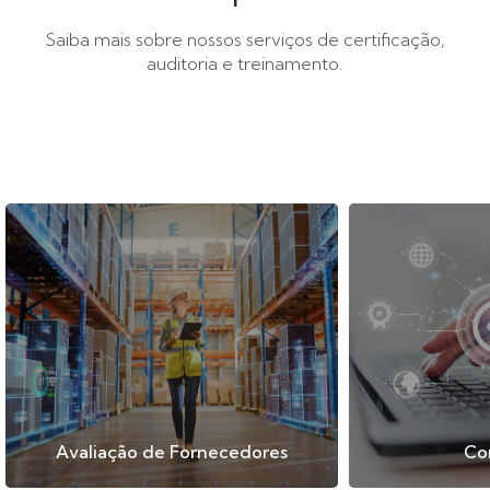
Saiba mais sobre nossos serviços de certificação,
auditoria e treinamento.
Avaliação de Fornecedores
Co