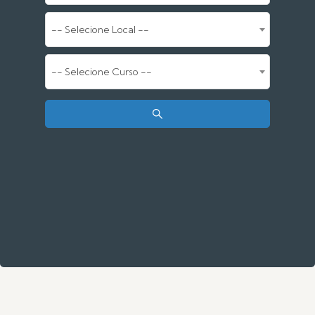
-- Selecione Local --
-- Selecione Curso --