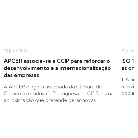
23 Julho 2026
21 Julho 
APCER associa-se à CCIP para reforçar o
ISO 14
desenvolvimento e a internacionalização
as org
das empresas
1. A ur
a revis
A APCER é agora associada da Câmara de
docume
Comércio e Indústria Portuguesa — CCIP, numa
aproximação que pretende gerar novas…