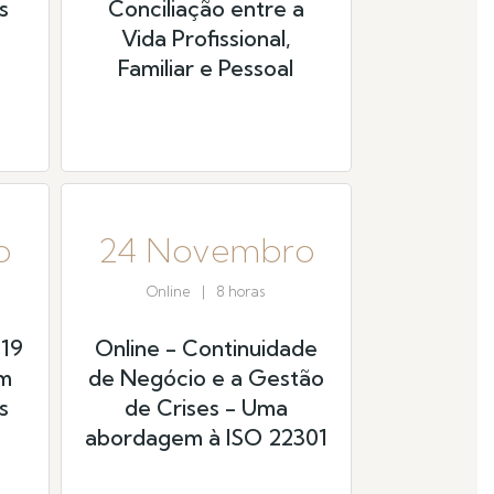
s
Conciliação entre a
Vida Profissional,
Familiar e Pessoal
o
24 Novembro
Online
|
8 horas
019
Online - Continuidade
em
de Negócio e a Gestão
s
de Crises - Uma
abordagem à ISO 22301