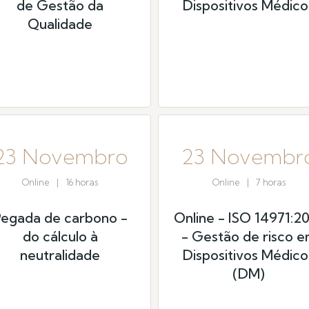
de Gestão da
Dispositivos Médico
Qualidade
23 Novembro
23 Novembr
Online
|
16 horas
Online
|
7 horas
egada de carbono -
Online - ISO 14971:2
do cálculo à
- Gestão de risco 
neutralidade
Dispositivos Médico
(DM)