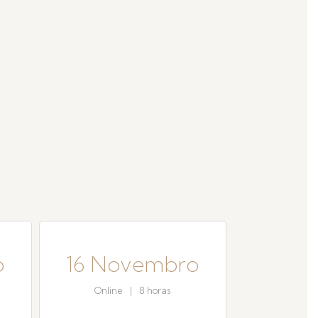
o
16 Novembro
Online
|
8 horas