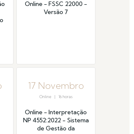
ão
Online - FSSC 22000 -
Versão 7
ão
o
17 Novembro
Online
|
16 horas
a
Online - Interpretação
NP 4552:2022 - Sistema
de Gestão da