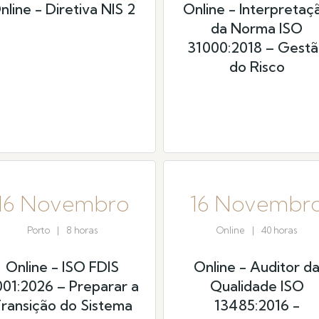
nline - Diretiva NIS 2
Online - Interpretaç
da Norma ISO
31000:2018 – Gest
do Risco
16 Novembro
16 Novembr
Porto
|
8 horas
Online
|
40 horas
Online - ISO FDIS
Online - Auditor d
01:2026 – Preparar a
Qualidade ISO
ransição do Sistema
13485:2016 -